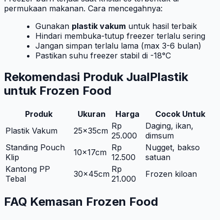
permukaan makanan. Cara mencegahnya:
Gunakan
plastik vakum
untuk hasil terbaik
Hindari membuka-tutup freezer terlalu sering
Jangan simpan terlalu lama (max 3-6 bulan)
Pastikan suhu freezer stabil di -18°C
Rekomendasi Produk JualPlastik
untuk Frozen Food
Produk
Ukuran
Harga
Cocok Untuk
Rp
Daging, ikan,
Plastik Vakum
25x35cm
25.000
dimsum
Standing Pouch
Rp
Nugget, bakso
10x17cm
Klip
12.500
satuan
Kantong PP
Rp
30x45cm
Frozen kiloan
Tebal
21.000
FAQ Kemasan Frozen Food